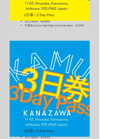
2日券 / 2 Day Pass
大人/Adult：¥2,500
中高生/Junior high/High school Student：¥1,500
3日券 / 3 Day Pass
大人/Adult：¥3,000