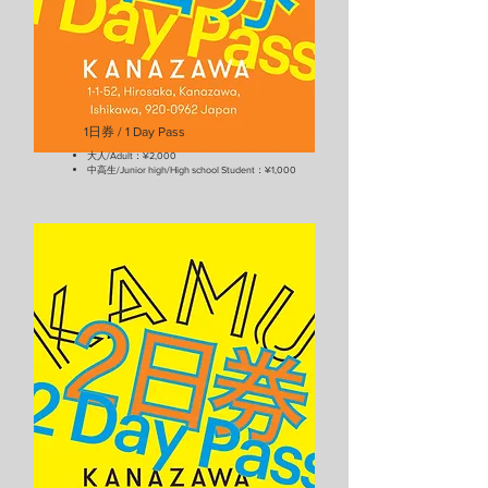
1日券 / 1 Day Pass
大人/Adult：¥2,000
中高生/Junior high/High school Student：¥1,000