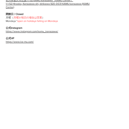
石川県金沢市広坂1-1-52 KAMU kanazawa（KAMU Center）
1-1-52 Hirooka, Kanazawa-shi, Ishikawa 920-0031 KAMU kanazawa (KAMU
Center)
閉館日 / Closed
月曜（
月曜が祝日の場合は営業
）
Mondays *
open on holidays falling on Mondays
公式Instagram
https://www.instagram.com/kamu_kanazawa/
公式HP
https://www.ka-mu.com/