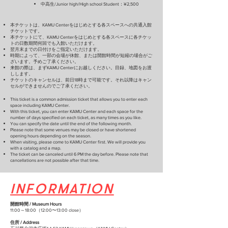
中高生/Junior high/High school Student：¥2,500
本チケットは、KAMU Centerをはじめとする各スペースへの共通入館
チケットです。
本チケットにて、KAMU Centerをはじめとする各スペースに各チケッ
トの日数期間何回でも入館いただけます。
翌月末までの日付けをご指定いただけます。
時期によって、一部の会場が休館、または開館時間が短縮の場合がご
ざいます。予めご了承ください。
来館の際は、まずKAMU Centerにお越しください。目録、地図をお渡
しします。
チケットのキャンセルは、前日18時まで可能です。それ以降はキャン
セルができませんのでご了承ください。
This ticket is a common admission ticket that allows you to enter each
space including KAMU Center.
With this ticket, you can enter KAMU Center and each space for the
number of days specified on each ticket, as many times as you like.
You can specify the date until the end of the following month.
Please note that some venues may be closed or have shortened
opening hours depending on the season.
When visiting, please come to KAMU Center first. We will provide you
with a catalog and a map.
The ticket can be canceled until 6 PM the day before. Please note that
cancellations are not possible after that time.
INFORMATION
開館時間 / Museum Hours
11:00～18:00（12:00〜13:00 close）
住所 / Address